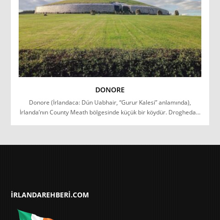
DONORE
Donore (İrlandaca: Dún Uabhair, “Gurur Kalesi” anlamında),
İrlanda’nın County Meath bölgesinde küçük bir köydür. Drogheda…
IRLANDAREHBERI.COM