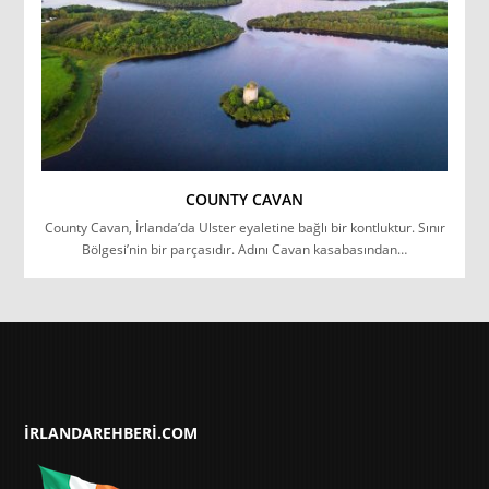
COUNTY CAVAN
County Cavan, İrlanda’da Ulster eyaletine bağlı bir kontluktur. Sınır
Bölgesi’nin bir parçasıdır. Adını Cavan kasabasından…
IRLANDAREHBERI.COM