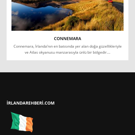
CONNEMARA
Connemara, İrlanda’nın en batısında yer alan doğa güzellikleriyle
ve Atlas okyanusu manzarasıyla ünlü bir bölgedir….
IRLANDAREHBERI.COM