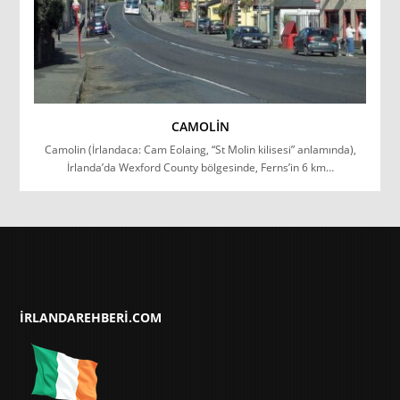
CAMOLIN
Camolin (İrlandaca: Cam Eolaing, “St Molin kilisesi” anlamında),
İrlanda’da Wexford County bölgesinde, Ferns’in 6 km…
IRLANDAREHBERI.COM