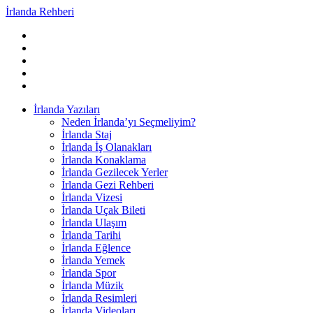
İrlanda Rehberi
İrlanda Yazıları
Neden İrlanda’yı Seçmeliyim?
İrlanda Staj
İrlanda İş Olanakları
İrlanda Konaklama
İrlanda Gezilecek Yerler
İrlanda Gezi Rehberi
İrlanda Vizesi
İrlanda Uçak Bileti
İrlanda Ulaşım
İrlanda Tarihi
İrlanda Eğlence
İrlanda Yemek
İrlanda Spor
İrlanda Müzik
İrlanda Resimleri
İrlanda Videoları