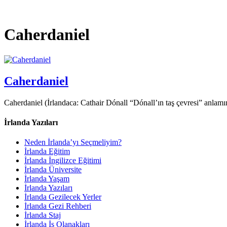
Caherdaniel
Caherdaniel
Caherdaniel (İrlandaca: Cathair Dónall “Dónall’ın taş çevresi” anla
İrlanda Yazıları
Neden İrlanda’yı Seçmeliyim?
İrlanda Eğitim
İrlanda İngilizce Eğitimi
İrlanda Üniversite
İrlanda Yaşam
İrlanda Yazıları
İrlanda Gezilecek Yerler
İrlanda Gezi Rehberi
İrlanda Staj
İrlanda İş Olanakları