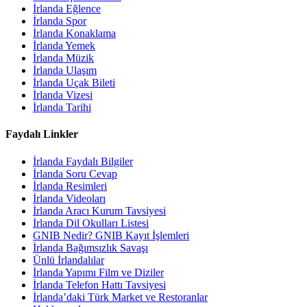
İrlanda Eğlence
İrlanda Spor
İrlanda Konaklama
İrlanda Yemek
İrlanda Müzik
İrlanda Ulaşım
İrlanda Uçak Bileti
İrlanda Vizesi
İrlanda Tarihi
Faydalı Linkler
İrlanda Faydalı Bilgiler
İrlanda Soru Cevap
İrlanda Resimleri
İrlanda Videoları
İrlanda Aracı Kurum Tavsiyesi
İrlanda Dil Okulları Listesi
GNIB Nedir? GNIB Kayıt İşlemleri
İrlanda Bağımsızlık Savaşı
Ünlü İrlandalılar
İrlanda Yapımı Film ve Diziler
İrlanda Telefon Hattı Tavsiyesi
İrlanda’daki Türk Market ve Restoranlar