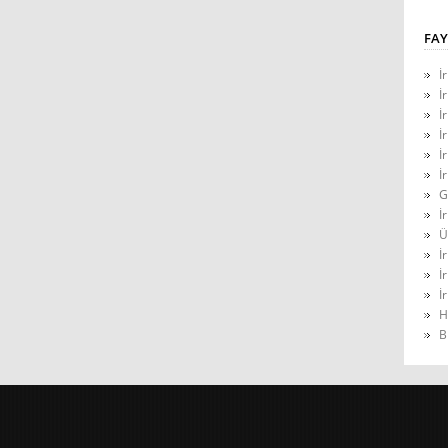
FAY
İ
İ
İ
İ
İ
İ
G
İ
Ü
İ
İ
İ
H
B