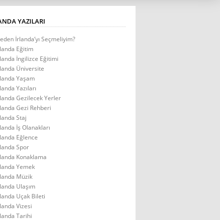
ANDA YAZILARI
eden İrlanda’yı Seçmeliyim?
rlanda Eğitim
rlanda İngilizce Eğitimi
rlanda Üniversite
rlanda Yaşam
rlanda Yazıları
rlanda Gezilecek Yerler
rlanda Gezi Rehberi
rlanda Staj
rlanda İş Olanakları
rlanda Eğlence
rlanda Spor
rlanda Konaklama
rlanda Yemek
rlanda Müzik
rlanda Ulaşım
rlanda Uçak Bileti
rlanda Vizesi
rlanda Tarihi