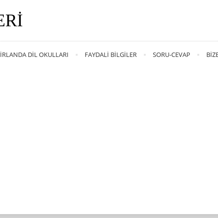
ERI
İRLANDA DIL OKULLARI
FAYDALI BILGILER
SORU-CEVAP
BIZ