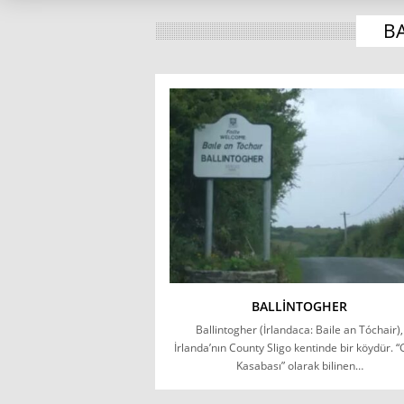
B
BALLINTOGHER
Ballintogher (İrlandaca: Baile an Tóchair),
İrlanda’nın County Sligo kentinde bir köydür. “
Kasabası” olarak bilinen…