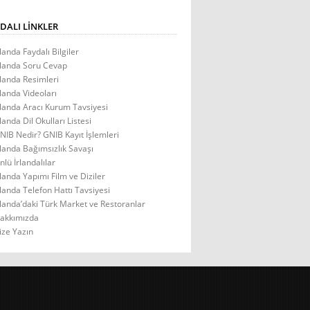
DALI LINKLER
rlanda Faydalı Bilgiler
rlanda Soru Cevap
rlanda Resimleri
rlanda Videoları
rlanda Aracı Kurum Tavsiyesi
rlanda Dil Okulları Listesi
NIB Nedir? GNIB Kayıt İşlemleri
rlanda Bağımsızlık Savaşı
nlü İrlandalılar
rlanda Yapımı Film ve Diziler
rlanda Telefon Hattı Tavsiyesi
rlanda’daki Türk Market ve Restoranlar
akkımızda
ize Yazın