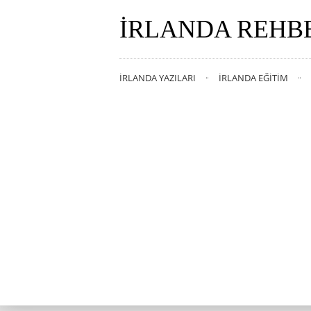
İRLANDA REHB
İRLANDA YAZILARI
İRLANDA EĞITIM