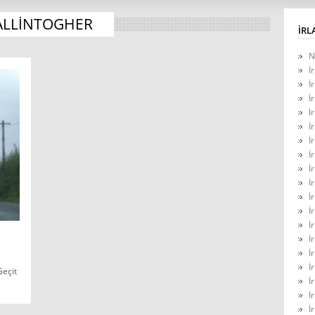
ALLINTOGHER
İRL
N
İ
İ
İ
İ
İ
İ
İ
İ
İ
İ
İ
İ
İ
İ
İ
Geçit
İ
İ
İ