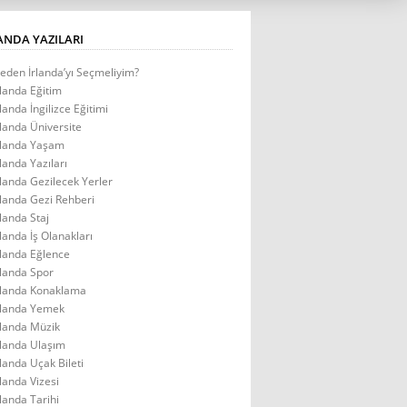
ANDA YAZILARI
eden İrlanda’yı Seçmeliyim?
rlanda Eğitim
rlanda İngilizce Eğitimi
rlanda Üniversite
rlanda Yaşam
rlanda Yazıları
rlanda Gezilecek Yerler
rlanda Gezi Rehberi
rlanda Staj
rlanda İş Olanakları
rlanda Eğlence
rlanda Spor
rlanda Konaklama
rlanda Yemek
rlanda Müzik
rlanda Ulaşım
rlanda Uçak Bileti
rlanda Vizesi
rlanda Tarihi