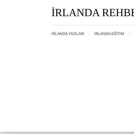
İRLANDA REHB
İRLANDA YAZILARI
İRLANDA EĞITIM