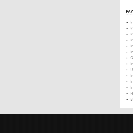
FAY
İ
İ
İ
İ
İ
İ
G
İ
Ü
İ
İ
İ
H
B