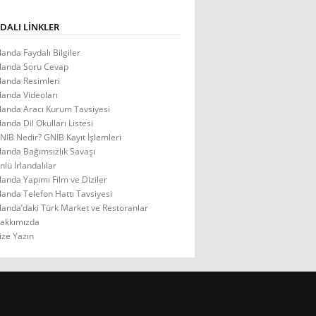
DALI LINKLER
rlanda Faydalı Bilgiler
rlanda Soru Cevap
rlanda Resimleri
rlanda Videoları
rlanda Aracı Kurum Tavsiyesi
rlanda Dil Okulları Listesi
NIB Nedir? GNIB Kayıt İşlemleri
rlanda Bağımsızlık Savaşı
nlü İrlandalılar
rlanda Yapımı Film ve Diziler
rlanda Telefon Hattı Tavsiyesi
rlanda’daki Türk Market ve Restoranlar
akkımızda
ize Yazın