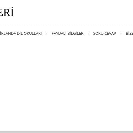
ERI
İRLANDA DIL OKULLARI
FAYDALI BILGILER
SORU-CEVAP
BIZ