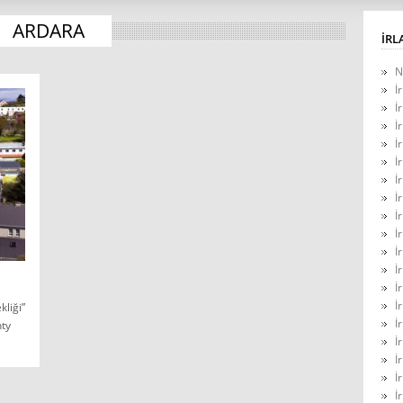
ARDARA
İRL
N
İ
İ
İ
İ
İ
İ
İ
İ
İ
İ
İ
İ
İ
kliği”
İ
nty
İ
İ
İ
İ