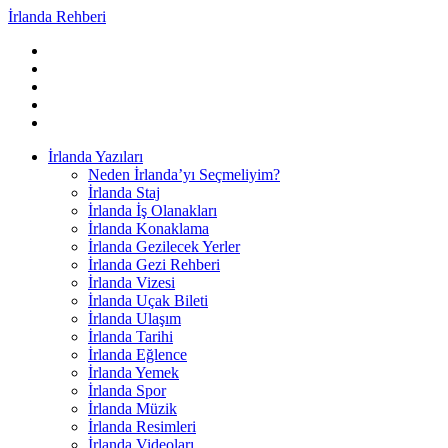
İrlanda Rehberi
İrlanda Yazıları
Neden İrlanda’yı Seçmeliyim?
İrlanda Staj
İrlanda İş Olanakları
İrlanda Konaklama
İrlanda Gezilecek Yerler
İrlanda Gezi Rehberi
İrlanda Vizesi
İrlanda Uçak Bileti
İrlanda Ulaşım
İrlanda Tarihi
İrlanda Eğlence
İrlanda Yemek
İrlanda Spor
İrlanda Müzik
İrlanda Resimleri
İrlanda Videoları