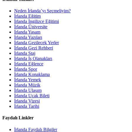
Neden İrlanda’yı Seçmeliyim?
İrlanda Eğitim
İrlanda İngilizce Eğitimi
İrlanda Üniversite
İrlanda Yaşam
İrlanda Yazıları
İrlanda Gezilecek Yerler
İrlanda Gezi Rehberi
İrlanda Staj
İrlanda İş Olanakları
İrlanda Eğlence
İrlanda Spor
İrlanda Konaklama
İrlanda Yemek
İrlanda Müzik
İrlanda Ulaşım
İrlanda Uçak Bileti
İrlanda Vizesi
İrlanda Tarihi
Faydalı Linkler
İrlanda Faydalı Bilgiler