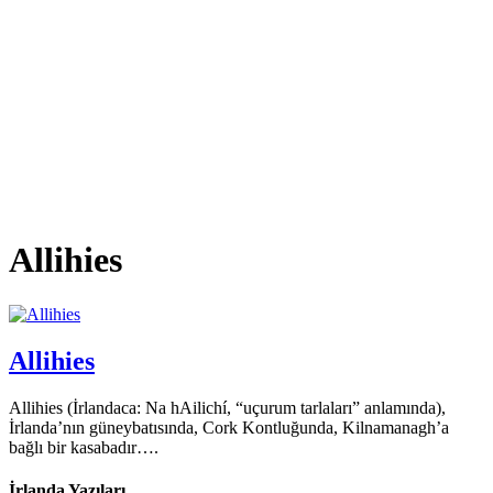
Allihies
Allihies
Allihies (İrlandaca: Na hAilichí, “uçurum tarlaları” anlamında),
İrlanda’nın güneybatısında, Cork Kontluğunda, Kilnamanagh’a
bağlı bir kasabadır….
İrlanda Yazıları