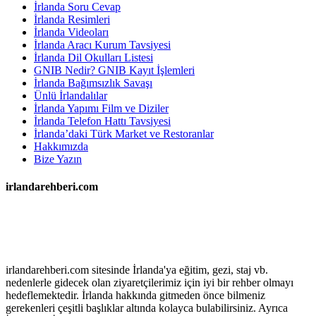
İrlanda Soru Cevap
İrlanda Resimleri
İrlanda Videoları
İrlanda Aracı Kurum Tavsiyesi
İrlanda Dil Okulları Listesi
GNIB Nedir? GNIB Kayıt İşlemleri
İrlanda Bağımsızlık Savaşı
Ünlü İrlandalılar
İrlanda Yapımı Film ve Diziler
İrlanda Telefon Hattı Tavsiyesi
İrlanda’daki Türk Market ve Restoranlar
Hakkımızda
Bize Yazın
irlandarehberi.com
irlandarehberi.com sitesinde İrlanda'ya eğitim, gezi, staj vb.
nedenlerle gidecek olan ziyaretçilerimiz için iyi bir rehber olmayı
hedeflemektedir. İrlanda hakkında gitmeden önce bilmeniz
gerekenleri çeşitli başlıklar altında kolayca bulabilirsiniz. Ayrıca