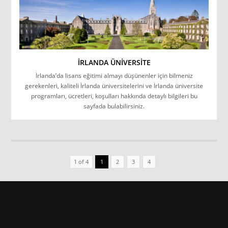
İRLANDA ÜNIVERSITE
İrlanda’da lisans eğitimi almayı düşünenler için bilmeniz
gerekenleri, kaliteli İrlanda üniversitelerini ve İrlanda üniversite
programları, ücretleri, koşulları hakkında detaylı bilgileri bu
sayfada bulabilirsiniz.
1 of 4
1
2
3
4